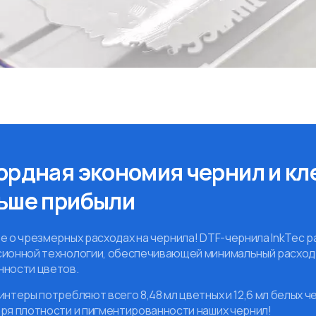
ордная экономия чернил и кле
ьше прибыли
е о чрезмерных расходах на чернила! DTF-чернила InkTec 
ионной технологии, обеспечивающей минимальный расход 
нности цветов.
интеры потребляют всего 8,48 мл цветных и 12,6 мл белых че
ря плотности и пигментированности наших чернил!