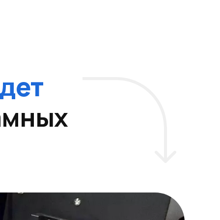
дет
амных