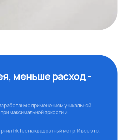
я, меньше расход -
разработаны с применением уникальной
при максимальной яркости и
рнил InkTec на квадратный метр. И все это,