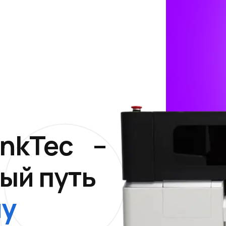
InkTec –
ый путь
у