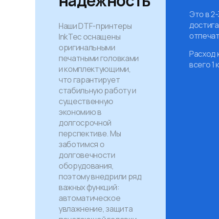
надежность
Это в 2
достига
Наши DTF-принтеры
отпечат
InkTec оснащены
оригинальными
Расход 
печатными головками
всего 1 
и комплектующими,
что гарантирует
стабильную работу и
существенную
экономию в
долгосрочной
перспективе. Мы
заботимся о
долговечности
оборудования,
поэтому внедрили ряд
важных функций:
автоматическое
увлажнение, защита