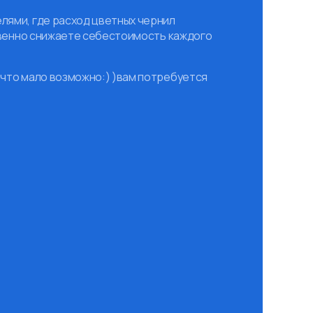
елями, где расход цветных чернил
ественно снижаете себестоимость каждого
(что мало возможно:) )вам потребуется