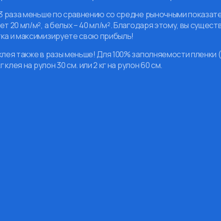
-3 раза меньше по сравнению со средне рыночными показат
ет 20 мл/м², а белых – 40 мл/м². Благодаря этому, вы сущ
ка и максимизируете свою прибыль!
клея также в разы меньше! Для 100% заполняемости пленки 
кг клея на рулон 30 см. или 2 кг на рулон 60 см.