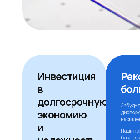
Инвестиция
Рек
в
бол
долгосрочную
Забудьт
экономию
дисперс
насыще
и
Наши пр
благода