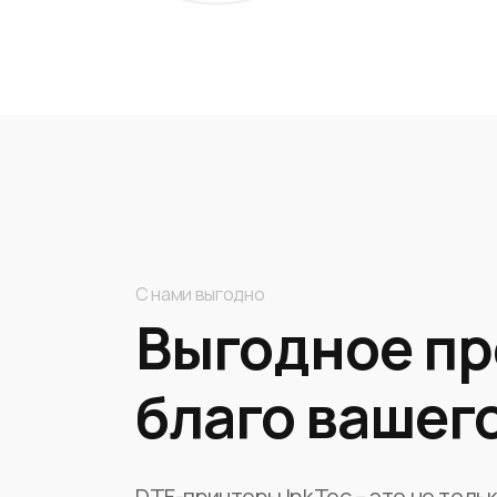
С нами выгодно
Выгодное пр
благо вашего
DTF-принтеры InkTec – это не толь