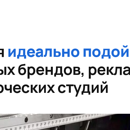
я
идеально подой
ых брендов, рекл
орческих студий