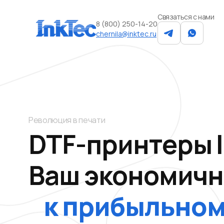
Связаться с нами
8 (800) 250-14-20
chernila@inktec.ru
Революция в печати
DTF-принтеры 
Ваш экономичн
к прибыльном